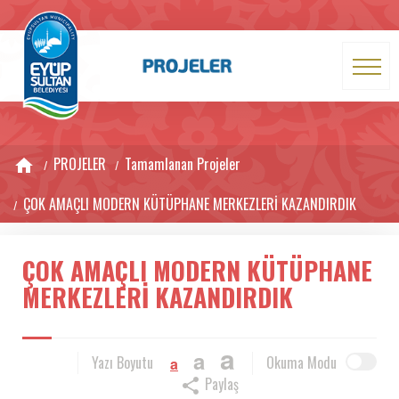
PROJELER
Tamamlanan Projeler
ÇOK AMAÇLI MODERN KÜTÜPHANE MERKEZLERİ KAZANDIRDIK
ÇOK AMAÇLI MODERN KÜTÜPHANE
MERKEZLERİ KAZANDIRDIK
a
a
Yazı Boyutu
Okuma Modu
a
Paylaş