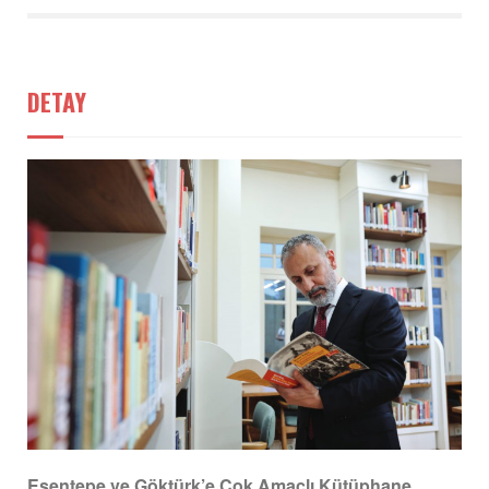
DETAY
Esentepe ve Göktürk’e Çok Amaçlı Kütüphane